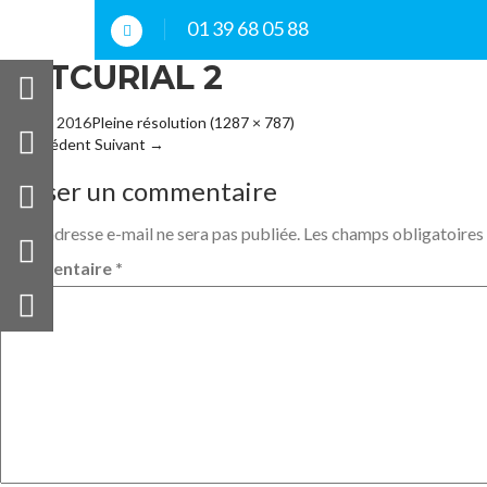
01 39 68 05 88
ARTCURIAL 2
10 mars 2016
Pleine résolution (1287 × 787)
←
Précédent
Suivant
→
Laisser un commentaire
Votre adresse e-mail ne sera pas publiée.
Les champs obligatoires
Commentaire
*