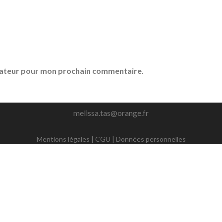
igateur pour mon prochain commentaire.
melissa.tas@orange.fr
Mentions légales
|
CGU
|
Données personnelles