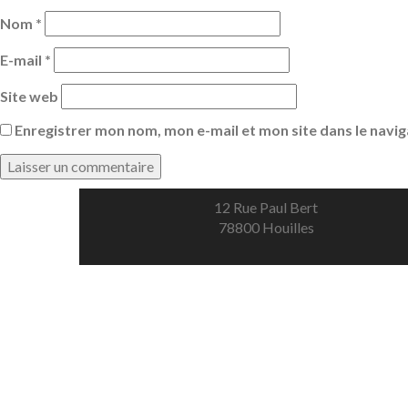
Nom
*
E-mail
*
Site web
Enregistrer mon nom, mon e-mail et mon site dans le nav
12 Rue Paul Bert
78800 Houilles