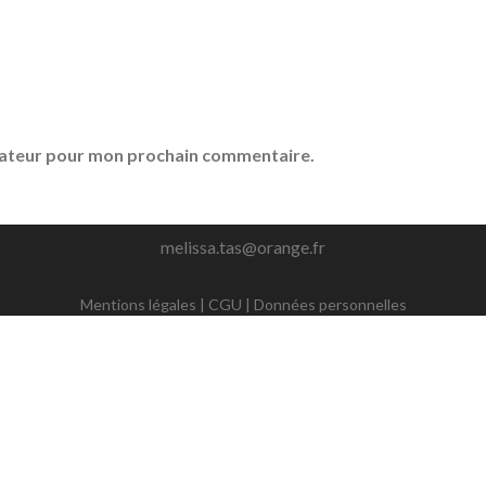
igateur pour mon prochain commentaire.
melissa.tas@orange.fr
Mentions légales
|
CGU
|
Données personnelles