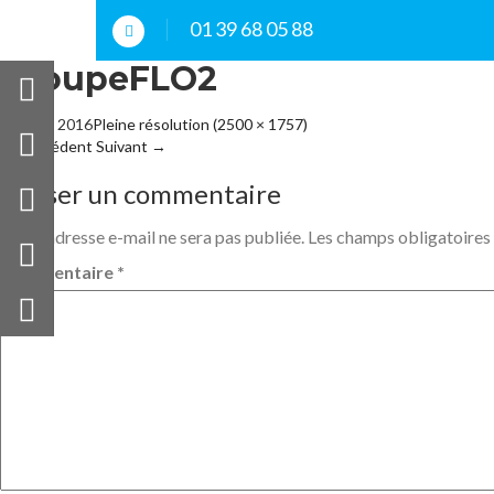
01 39 68 05 88
GroupeFLO2
10 mars 2016
Pleine résolution (2500 × 1757)
←
Précédent
Suivant
→
Laisser un commentaire
Votre adresse e-mail ne sera pas publiée.
Les champs obligatoires
Commentaire
*