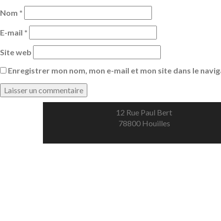
Nom
*
E-mail
*
Site web
Enregistrer mon nom, mon e-mail et mon site dans le nav
12 Rue Paul Bert
78800 Houilles