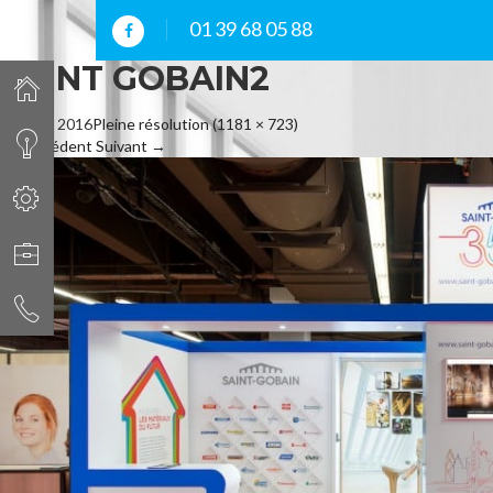
01 39 68 05 88
SAINT GOBAIN2
10 mars 2016
Pleine résolution (1181 × 723)
←
Précédent
Suivant
→