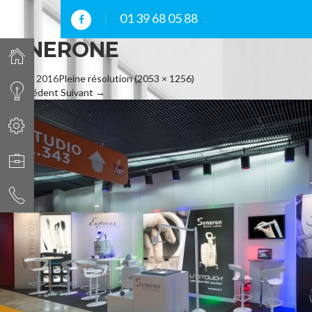
01 39 68 05 88
SYNERONE
10 mars 2016
Pleine résolution (2053 × 1256)
←
Précédent
Suivant
→