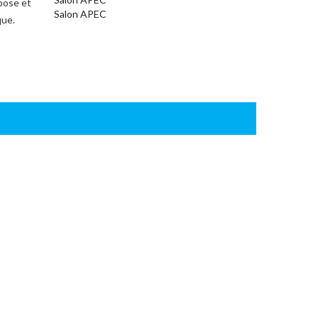
 pose et
Salon APEC
que.