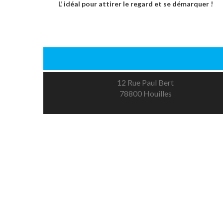
L’ idéal pour attirer le regard et se démarquer !
12 Rue Paul Bert
78800 Houilles