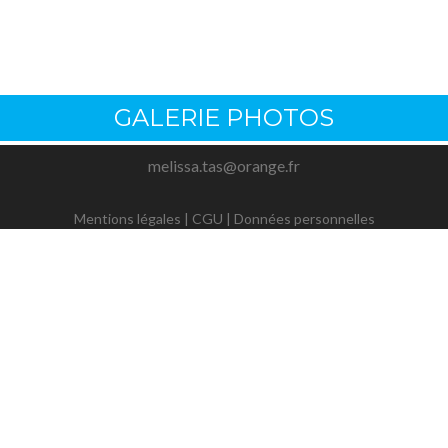
GALERIE PHOTOS
melissa.tas@orange.fr
Mentions légales
|
CGU
|
Données personnelles